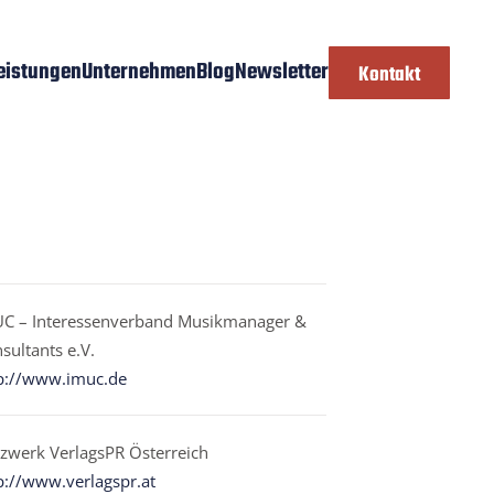
eistungen
Unternehmen
Blog
Newsletter
Kontakt
C – Interessenverband Musikmanager &
sultants e.V.
p://www.imuc.de
zwerk VerlagsPR Österreich
p://www.verlagspr.at