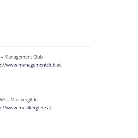
 – Management Club
p://www.managementclub.at
G – Musikergilde
p://www.musikergilde.at