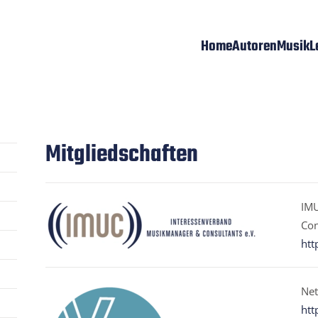
Home
Autoren
Musik
L
Mitgliedschaften
IMU
Con
htt
Net
htt