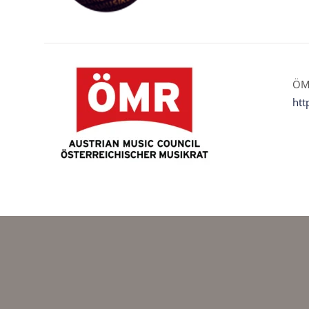
ÖMR
htt