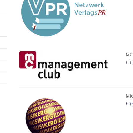
MC
htt
MKA
htt