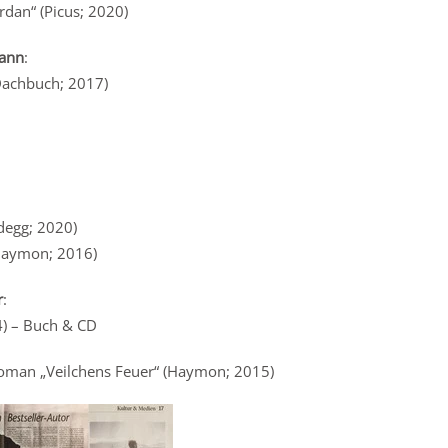
dan“ (Picus; 2020)
mann
:
(Dachbuch; 2017)
degg; 2020)
(Haymon; 2016)
r
:
4) – Buch & CD
roman „Veilchens Feuer“ (Haymon; 2015)