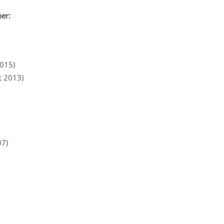
er:
2015)
; 2013)
07)