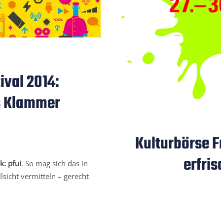
ival 2014:
s Klammer
Kulturbörse F
erfri
k: pfui
. So mag sich das in
sicht vermitteln – gerecht