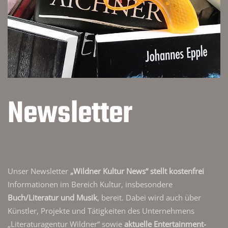
Newsletter
Unser Newsletter
„Wildner Kultur News“ stellt kostenfrei
Informationen im Bereich Kultur, insbesondere
Buch/Literatur und Musik
, bereit. Dabei wird auch über
Künstler, Projekte und Tätigkeiten des Unternehmens
„Literaturagentur Wildner“ sowie
aktuelle Entertainment-