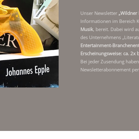
Unser Newsletter
„Wildner 
Informationen im Bereich 
Musik
, bereit. Dabei wird 
des Unternehmens „Literat
Entertainment-Branchenen
Erscheinungsweise: ca. 2x b
Bei jeder Zusendung haben S
Newsletterabonnement per